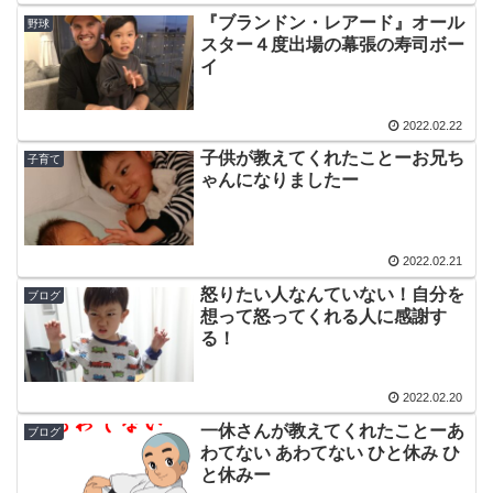
『ブランドン・レアード』オール
野球
スター４度出場の幕張の寿司ボー
イ
2022.02.22
子供が教えてくれたことーお兄ち
子育て
ゃんになりましたー
2022.02.21
怒りたい人なんていない！自分を
ブログ
想って怒ってくれる人に感謝す
る！
2022.02.20
一休さんが教えてくれたことーあ
ブログ
わてない あわてない ひと休み ひ
と休みー