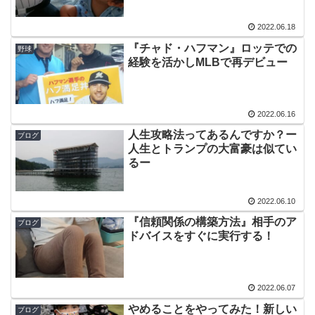
2022.06.18
『チャド・ハフマン』ロッテでの
野球
経験を活かしMLBで再デビュー
2022.06.16
人生攻略法ってあるんですか？ー
ブログ
人生とトランプの大富豪は似てい
るー
2022.06.10
『信頼関係の構築方法』相手のア
ブログ
ドバイスをすぐに実行する！
2022.06.07
やめることをやってみた！新しい
ブログ