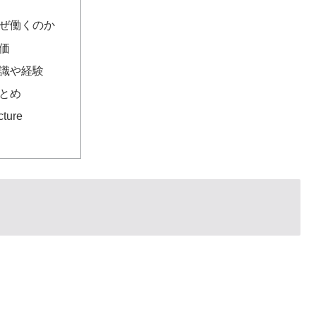
ぜ働くのか
価
識や経験
とめ
cture